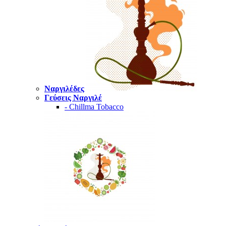
Ναργιλέδες
Γεύσεις Ναργιλέ
- Chillma Tobacco