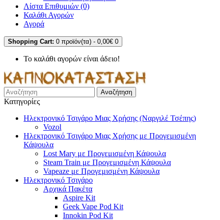
Λίστα Επιθυμιών (0)
Καλάθι Αγορών
Αγορά
Shopping Cart:
0 προϊόν(τα) - 0,00€
0
Το καλάθι αγορών είναι άδειο!
Αναζήτηση
Κατηγορίες
Ηλεκτρονικό Τσιγάρο Μιας Χρήσης (Ναργιλέ Τσέπης)
Vozol
Ηλεκτρονικό Τσιγάρο Μιας Χρήσης με Προγεμισμένη
Κάψουλα
Lost Mary με Προγεμισμένη Κάψουλα
Steam Train με Προγεμισμένη Κάψουλα
Vapeaze με Προγεμισμένη Κάψουλα
Ηλεκτρονικό Τσιγάρο
Αρχικά Πακέτα
Aspire Kit
Geek Vape Pod Kit
Innokin Pod Kit