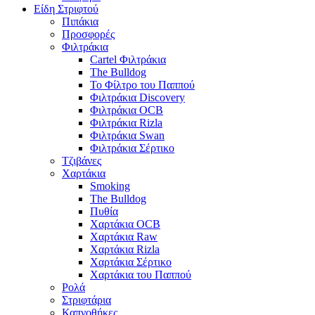
Είδη Στριφτού
Πιπάκια
Προσφορές
Φιλτράκια
Cartel Φιλτράκια
The Bulldog
Το Φίλτρο του Παππού
Φιλτράκια Discovery
Φιλτράκια OCB
Φιλτράκια Rizla
Φιλτράκια Swan
Φιλτράκια Σέρτικο
Τζιβάνες
Χαρτάκια
Smoking
The Bulldog
Πυθία
Χαρτάκια OCB
Χαρτάκια Raw
Χαρτάκια Rizla
Χαρτάκια Σέρτικο
Χαρτάκια του Παππού
Ρολά
Στριφτάρια
Καπνοθήκες