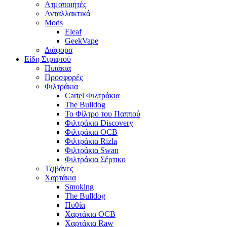
Ατμοποιητές
Ανταλλακτικά
Mods
Eleaf
GeekVape
Διάφορα
Είδη Στριφτού
Πιπάκια
Προσφορές
Φιλτράκια
Cartel Φιλτράκια
The Bulldog
Το Φίλτρο του Παππού
Φιλτράκια Discovery
Φιλτράκια OCB
Φιλτράκια Rizla
Φιλτράκια Swan
Φιλτράκια Σέρτικο
Τζιβάνες
Χαρτάκια
Smoking
The Bulldog
Πυθία
Χαρτάκια OCB
Χαρτάκια Raw