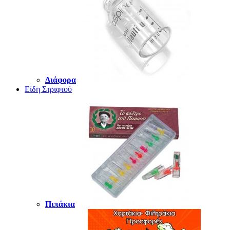
Διάφορα
Είδη Στριφτού
Πιπάκια