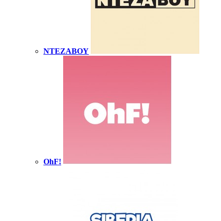
NTEZABOY
OhF!