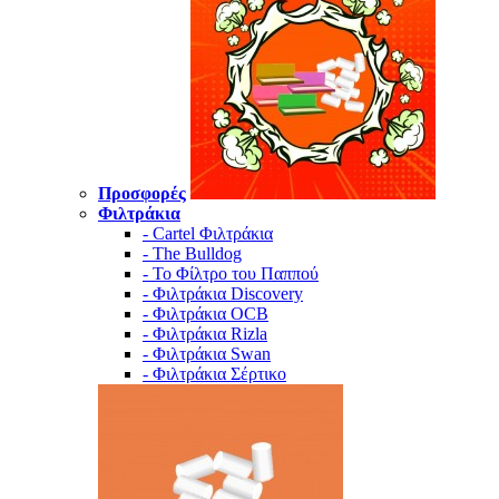
Προσφορές
Φιλτράκια
- Cartel Φιλτράκια
- The Bulldog
- Το Φίλτρο του Παππού
- Φιλτράκια Discovery
- Φιλτράκια OCB
- Φιλτράκια Rizla
- Φιλτράκια Swan
- Φιλτράκια Σέρτικο