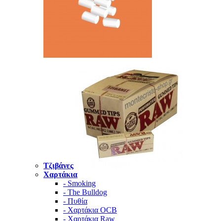
Τζιβάνες
Χαρτάκια
- Smoking
- The Bulldog
- Πυθία
- Χαρτάκια OCB
- Χαρτάκια Raw