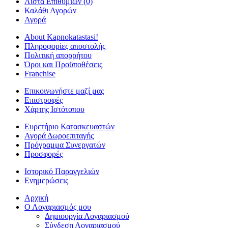
Λίστα Επιθυμιών (0)
Καλάθι Αγορών
Αγορά
About Kapnokatastasi!
Πληροφορίες αποστολής
Πολιτική απορρήτου
Όροι και Προϋποθέσεις
Franchise
Επικοινωνήστε μαζί μας
Επιστροφές
Χάρτης Ιστότοπου
Ευρετήριο Κατασκευαστών
Αγορά Δωροεπιταγής
Πρόγραμμα Συνεργατών
Προσφορές
Ιστορικό Παραγγελιών
Ενημερώσεις
Αρχική
Ο Λογαριασμός μου
Δημιουργία Λογαριασμού
Σύνδεση Λογαριασμού