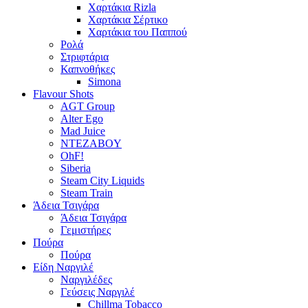
Χαρτάκια Rizla
Χαρτάκια Σέρτικο
Χαρτάκια του Παππού
Ρολά
Στριφτάρια
Καπνοθήκες
Simona
Flavour Shots
AGT Group
Alter Ego
Mad Juice
NTEZABOY
OhF!
Siberia
Steam City Liquids
Steam Train
Άδεια Τσιγάρα
Άδεια Τσιγάρα
Γεμιστήρες
Πούρα
Πούρα
Είδη Ναργιλέ
Ναργιλέδες
Γεύσεις Ναργιλέ
Chillma Tobacco