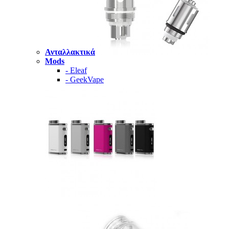
Ανταλλακτικά
Mods
- Eleaf
- GeekVape