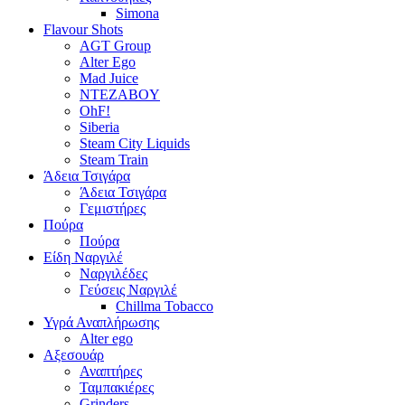
Simona
Flavour Shots
AGT Group
Alter Ego
Mad Juice
NTEZABOY
OhF!
Siberia
Steam City Liquids
Steam Train
Άδεια Τσιγάρα
Άδεια Τσιγάρα
Γεμιστήρες
Πούρα
Πούρα
Είδη Ναργιλέ
Ναργιλέδες
Γεύσεις Ναργιλέ
Chillma Tobacco
Υγρά Αναπλήρωσης
Alter ego
Αξεσουάρ
Αναπτήρες
Ταμπακιέρες
Grinders