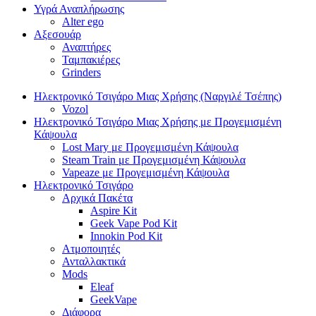
Υγρά Αναπλήρωσης
Alter ego
Αξεσουάρ
Αναπτήρες
Ταμπακιέρες
Grinders
Ηλεκτρονικό Τσιγάρο Μιας Χρήσης (Ναργιλέ Τσέπης)
Vozol
Ηλεκτρονικό Τσιγάρο Μιας Χρήσης με Προγεμισμένη
Κάψουλα
Lost Mary με Προγεμισμένη Κάψουλα
Steam Train με Προγεμισμένη Κάψουλα
Vapeaze με Προγεμισμένη Κάψουλα
Ηλεκτρονικό Τσιγάρο
Αρχικά Πακέτα
Aspire Kit
Geek Vape Pod Kit
Innokin Pod Kit
Ατμοποιητές
Ανταλλακτικά
Mods
Eleaf
GeekVape
Διάφορα