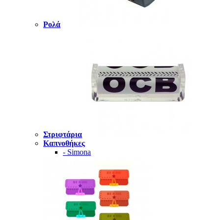
Ρολά
Στριφτάρια
Καπνοθήκες
- Simona