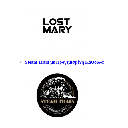
Steam Train με Προγεμισμένη Κάψουλα