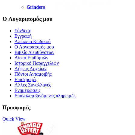
Grinders
O Λογαριασμός μου
Σύνδεση
Εγγραφή
Απώλεια Κωδικού
Ο Λογαριασμός μου
Βιβλίο Διευθύνσεων
Λίστα Επιθυμιών
Ιστορικό Παραγγελιών
Λήψεις Αρχείων
Πόντοι Ανταμοιβής
Επιστροφές
Άλλες Συναλλαγές
Ενημερώσεις
Επαναλαμβανόμενες πληρωμές
Προσφορές
Quick View