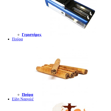
Γεμιστήρες
Πούρα
Πούρα
Είδη Ναργιλέ