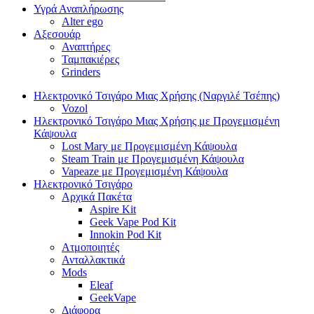
Υγρά Αναπλήρωσης
Alter ego
Αξεσουάρ
Αναπτήρες
Ταμπακιέρες
Grinders
Ηλεκτρονικό Τσιγάρο Μιας Χρήσης (Ναργιλέ Τσέπης)
Vozol
Ηλεκτρονικό Τσιγάρο Μιας Χρήσης με Προγεμισμένη
Κάψουλα
Lost Mary με Προγεμισμένη Κάψουλα
Steam Train με Προγεμισμένη Κάψουλα
Vapeaze με Προγεμισμένη Κάψουλα
Ηλεκτρονικό Τσιγάρο
Αρχικά Πακέτα
Aspire Kit
Geek Vape Pod Kit
Innokin Pod Kit
Ατμοποιητές
Ανταλλακτικά
Mods
Eleaf
GeekVape
Διάφορα