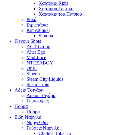
Χαρτάκια Rizla
Χαρτάκια Σέρτικο
Χαρτάκια του Παππού
Ρολά
Στριφτάρια
Καπνοθήκες
Simona
Flavour Shots
AGT Group
Alter Ego
Mad Juice
NTEZABOY
OhF!
Siberia
Steam City Liquids
Steam Train
Άδεια Τσιγάρα
Άδεια Τσιγάρα
Γεμιστήρες
Πούρα
Πούρα
Είδη Ναργιλέ
Ναργιλέδες
Γεύσεις Ναργιλέ
Chillma Tobacco