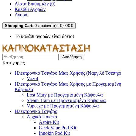
Λίστα Επιθυμιών (0)
Καλάθι Αγορών
Αγορά
Shopping Cart:
0 προϊόν(τα) - 0,00€
0
Το καλάθι αγορών είναι άδειο!
Αναζήτηση
Κατηγορίες
Ηλεκτρονικό Τσιγάρο Μιας Χρήσης (Ναργιλέ Τσέπης)
Vozol
Ηλεκτρονικό Τσιγάρο Μιας Χρήσης με Προγεμισμένη
Κάψουλα
Lost Mary με Προγεμισμένη Κάψουλα
Steam Train με Προγεμισμένη Κάψουλα
Vapeaze με Προγεμισμένη Κάψουλα
Ηλεκτρονικό Τσιγάρο
Αρχικά Πακέτα
Aspire Kit
Geek Vape Pod Kit
Innokin Pod Kit