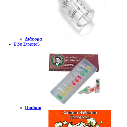
Διάφορα
Είδη Στριφτού
Πιπάκια