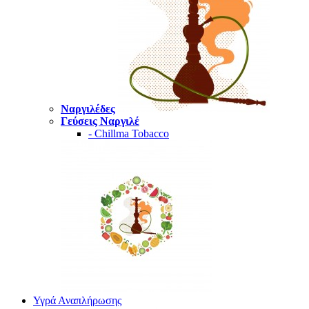
Ναργιλέδες
Γεύσεις Ναργιλέ
- Chillma Tobacco
Υγρά Αναπλήρωσης