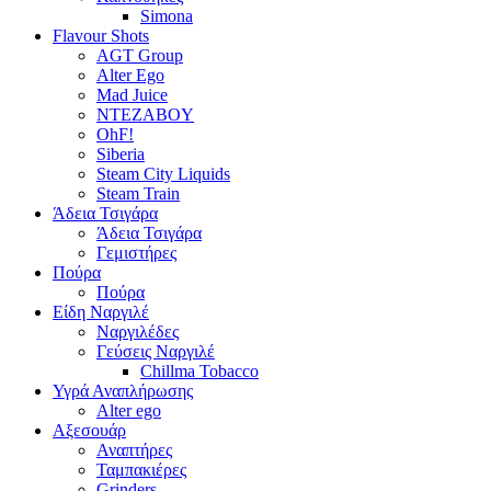
Simona
Flavour Shots
AGT Group
Alter Ego
Mad Juice
NTEZABOY
OhF!
Siberia
Steam City Liquids
Steam Train
Άδεια Τσιγάρα
Άδεια Τσιγάρα
Γεμιστήρες
Πούρα
Πούρα
Είδη Ναργιλέ
Ναργιλέδες
Γεύσεις Ναργιλέ
Chillma Tobacco
Υγρά Αναπλήρωσης
Alter ego
Αξεσουάρ
Αναπτήρες
Ταμπακιέρες
Grinders