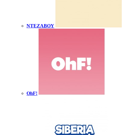
NTEZABOY
OhF!