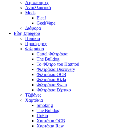
Ατμοποιητές
Ανταλλακτικά
Mods
Eleaf
GeekVape
Διάφορα
Είδη Στριφτού
Πιπάκια
Προσφορές
Φιλτράκια
Cartel Φιλτράκια
The Bulldog
Το Φίλτρο του Παππού
Φιλτράκια Discovery
Φιλτράκια OCB
Φιλτράκια Rizla
Φιλτράκια Swan
Φιλτράκια Σέρτικο
Τζιβάνες
Χαρτάκια
Smoking
The Bulldog
Πυθία
Χαρτάκια OCB
Χαρτάκια Raw