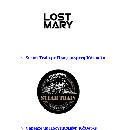
Steam Train με Προγεμισμένη Κάψουλα
Vapeaze με Προγεμισμένη Κάψουλα