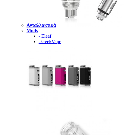
Ανταλλακτικά
Mods
- Eleaf
- GeekVape