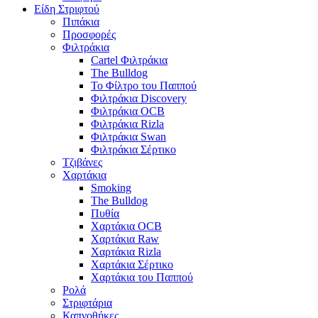
Είδη Στριφτού
Πιπάκια
Προσφορές
Φιλτράκια
Cartel Φιλτράκια
The Bulldog
Το Φίλτρο του Παππού
Φιλτράκια Discovery
Φιλτράκια OCB
Φιλτράκια Rizla
Φιλτράκια Swan
Φιλτράκια Σέρτικο
Τζιβάνες
Χαρτάκια
Smoking
The Bulldog
Πυθία
Χαρτάκια OCB
Χαρτάκια Raw
Χαρτάκια Rizla
Χαρτάκια Σέρτικο
Χαρτάκια του Παππού
Ρολά
Στριφτάρια
Καπνοθήκες