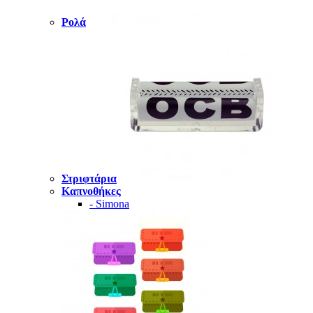
Ρολά
Στριφτάρια
Καπνοθήκες
- Simona