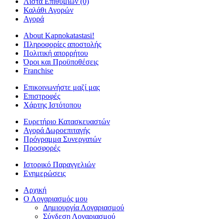
Λίστα Επιθυμιών (0)
Καλάθι Αγορών
Αγορά
About Kapnokatastasi!
Πληροφορίες αποστολής
Πολιτική απορρήτου
Όροι και Προϋποθέσεις
Franchise
Επικοινωνήστε μαζί μας
Επιστροφές
Χάρτης Ιστότοπου
Ευρετήριο Κατασκευαστών
Αγορά Δωροεπιταγής
Πρόγραμμα Συνεργατών
Προσφορές
Ιστορικό Παραγγελιών
Ενημερώσεις
Αρχική
Ο Λογαριασμός μου
Δημιουργία Λογαριασμού
Σύνδεση Λογαριασμού