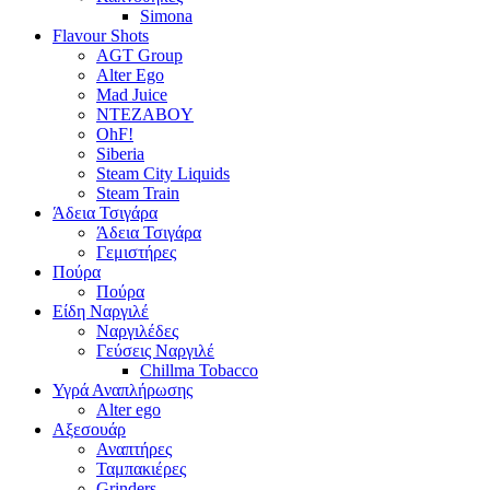
Simona
Flavour Shots
AGT Group
Alter Ego
Mad Juice
NTEZABOY
OhF!
Siberia
Steam City Liquids
Steam Train
Άδεια Τσιγάρα
Άδεια Τσιγάρα
Γεμιστήρες
Πούρα
Πούρα
Είδη Ναργιλέ
Ναργιλέδες
Γεύσεις Ναργιλέ
Chillma Tobacco
Υγρά Αναπλήρωσης
Alter ego
Αξεσουάρ
Αναπτήρες
Ταμπακιέρες
Grinders