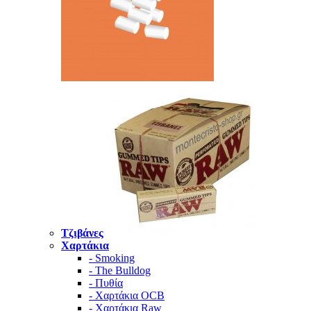
Τζιβάνες
Χαρτάκια
- Smoking
- The Bulldog
- Πυθία
- Χαρτάκια OCB
- Χαρτάκια Raw