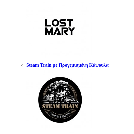
Steam Train με Προγεμισμένη Κάψουλα