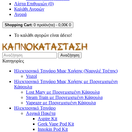
Λίστα Επιθυμιών (0)
Καλάθι Αγορών
Αγορά
Shopping Cart:
0 προϊόν(τα) - 0,00€
0
Το καλάθι αγορών είναι άδειο!
Αναζήτηση
Κατηγορίες
Ηλεκτρονικό Τσιγάρο Μιας Χρήσης (Ναργιλέ Τσέπης)
Vozol
Ηλεκτρονικό Τσιγάρο Μιας Χρήσης με Προγεμισμένη
Κάψουλα
Lost Mary με Προγεμισμένη Κάψουλα
Steam Train με Προγεμισμένη Κάψουλα
Vapeaze με Προγεμισμένη Κάψουλα
Ηλεκτρονικό Τσιγάρο
Αρχικά Πακέτα
Aspire Kit
Geek Vape Pod Kit
Innokin Pod Kit