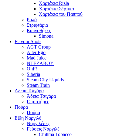
Χαρτάκια Rizla
Χαρτάκια Σέρτικο
Χαρτάκια του Παππού
Ρολά
Στριφτάρια
Καπνοθήκες
Simona
Flavour Shots
AGT Group
Alter Ego
Mad Juice
NTEZABOY
OhF!
Siberia
Steam City Liquids
Steam Train
Άδεια Τσιγάρα
Άδεια Τσιγάρα
Γεμιστήρες
Πούρα
Πούρα
Είδη Ναργιλέ
Ναργιλέδες
Γεύσεις Ναργιλέ
Chillma Tobacco