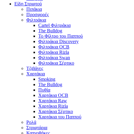
Είδη Στριφτού
Πιπάκια
Προσφορές
Φιλτράκια
Cartel Φιλτράκια
The Bulldog
Το Φίλτρο του Παππού
Φιλτράκια Discovery
Φιλτράκια OCB
Φιλτράκια Rizla
Φιλτράκια Swan
Φιλτράκια Σέρτικο
Τζιβάνες
Χαρτάκια
Smoking
The Bulldog
Πυθία
Χαρτάκια OCB
Χαρτάκια Raw
Χαρτάκια Rizla
Χαρτάκια Σέρτικο
Χαρτάκια του Παππού
Ρολά
Στριφτάρια
Καπνοθήκες