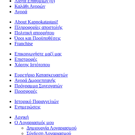
Λίστα Επιθυμιών (0)
Καλάθι Αγορών
Αγορά
About Kapnokatastasi!
Πληροφορίες αποστολής
Πολιτική απορρήτου
Όροι και Προϋποθέσεις
Franchise
Επικοινωνήστε μαζί μας
Επιστροφές
Χάρτης Ιστότοπου
Ευρετήριο Κατασκευαστών
Αγορά Δωροεπιταγής
Πρόγραμμα Συνεργατών
Προσφορές
Ιστορικό Παραγγελιών
Ενημερώσεις
Αρχική
Ο Λογαριασμός μου
Δημιουργία Λογαριασμού
Σύνδεση Λογαριασμού