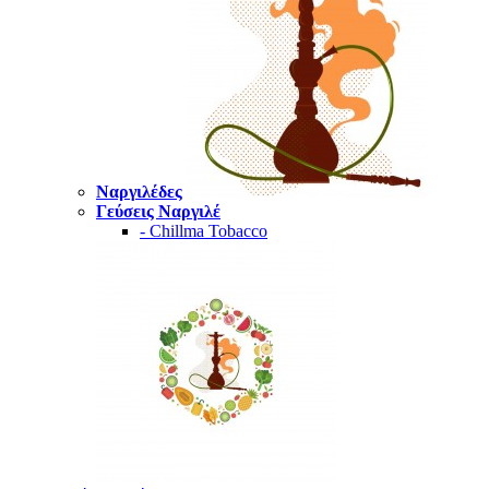
Ναργιλέδες
Γεύσεις Ναργιλέ
- Chillma Tobacco