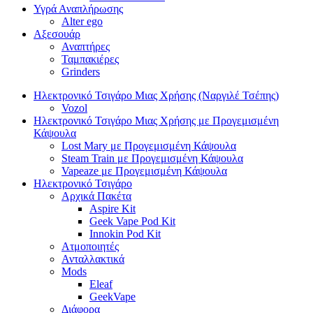
Υγρά Αναπλήρωσης
Alter ego
Αξεσουάρ
Αναπτήρες
Ταμπακιέρες
Grinders
Ηλεκτρονικό Τσιγάρο Μιας Χρήσης (Ναργιλέ Τσέπης)
Vozol
Ηλεκτρονικό Τσιγάρο Μιας Χρήσης με Προγεμισμένη
Κάψουλα
Lost Mary με Προγεμισμένη Κάψουλα
Steam Train με Προγεμισμένη Κάψουλα
Vapeaze με Προγεμισμένη Κάψουλα
Ηλεκτρονικό Τσιγάρο
Αρχικά Πακέτα
Aspire Kit
Geek Vape Pod Kit
Innokin Pod Kit
Ατμοποιητές
Ανταλλακτικά
Mods
Eleaf
GeekVape
Διάφορα