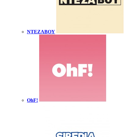
NTEZABOY
OhF!