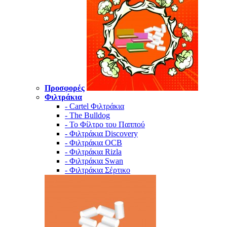
Προσφορές
Φιλτράκια
- Cartel Φιλτράκια
- The Bulldog
- Το Φίλτρο του Παππού
- Φιλτράκια Discovery
- Φιλτράκια OCB
- Φιλτράκια Rizla
- Φιλτράκια Swan
- Φιλτράκια Σέρτικο