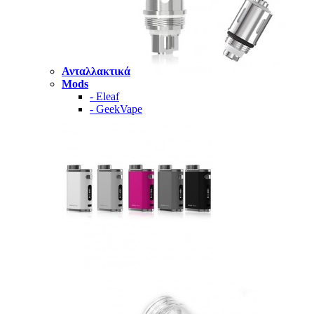
Ανταλλακτικά
Mods
- Eleaf
- GeekVape