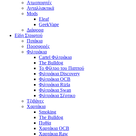
Ατμοποιητές
Ανταλλακτικά
Mods
Eleaf
GeekVape
Διάφορα
Είδη Στριφτού
Πιπάκια
Προσφορές
Φιλτράκια
Cartel Φιλτράκια
The Bulldog
Το Φίλτρο του Παππού
Φιλτράκια Discovery
Φιλτράκια OCB
Φιλτράκια Rizla
Φιλτράκια Swan
Φιλτράκια Σέρτικο
Τζιβάνες
Χαρτάκια
Smoking
The Bulldog
Πυθία
Χαρτάκια OCB
Χαρτάκια Raw