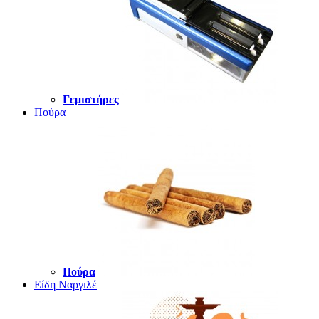
Γεμιστήρες
Πούρα
Πούρα
Είδη Ναργιλέ