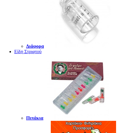
Διάφορα
Είδη Στριφτού
Πιπάκια