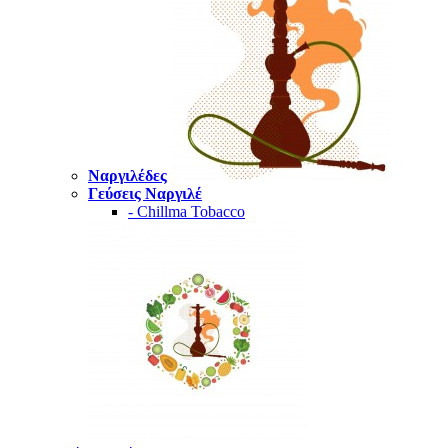
Ναργιλέδες
Γεύσεις Ναργιλέ
- Chillma Tobacco