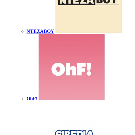
NTEZABOY
OhF!