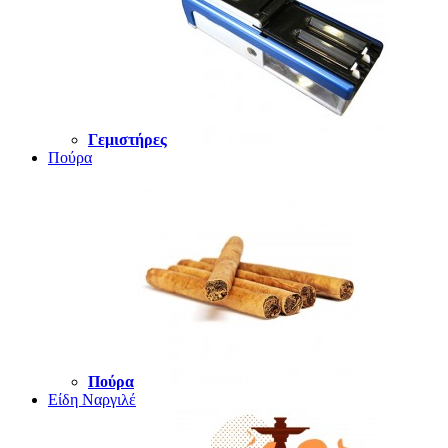
Γεμιστήρες
Πούρα
Πούρα
Είδη Ναργιλέ