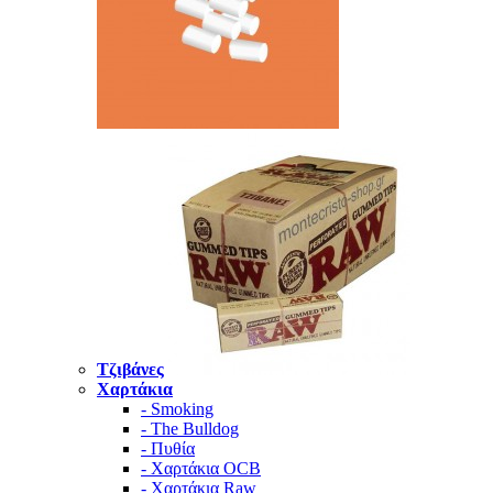
Τζιβάνες
Χαρτάκια
- Smoking
- The Bulldog
- Πυθία
- Χαρτάκια OCB
- Χαρτάκια Raw