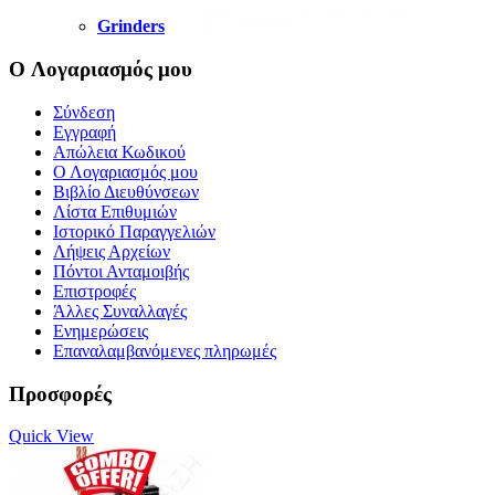
Grinders
O Λογαριασμός μου
Σύνδεση
Εγγραφή
Απώλεια Κωδικού
Ο Λογαριασμός μου
Βιβλίο Διευθύνσεων
Λίστα Επιθυμιών
Ιστορικό Παραγγελιών
Λήψεις Αρχείων
Πόντοι Ανταμοιβής
Επιστροφές
Άλλες Συναλλαγές
Ενημερώσεις
Επαναλαμβανόμενες πληρωμές
Προσφορές
Quick View