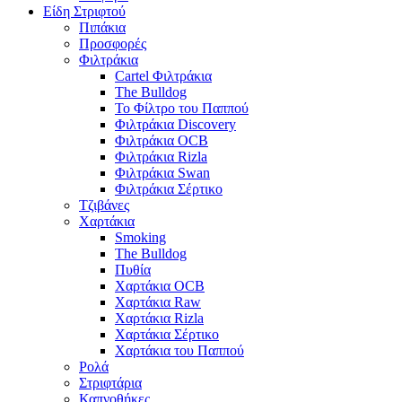
Είδη Στριφτού
Πιπάκια
Προσφορές
Φιλτράκια
Cartel Φιλτράκια
The Bulldog
Το Φίλτρο του Παππού
Φιλτράκια Discovery
Φιλτράκια OCB
Φιλτράκια Rizla
Φιλτράκια Swan
Φιλτράκια Σέρτικο
Τζιβάνες
Χαρτάκια
Smoking
The Bulldog
Πυθία
Χαρτάκια OCB
Χαρτάκια Raw
Χαρτάκια Rizla
Χαρτάκια Σέρτικο
Χαρτάκια του Παππού
Ρολά
Στριφτάρια
Καπνοθήκες