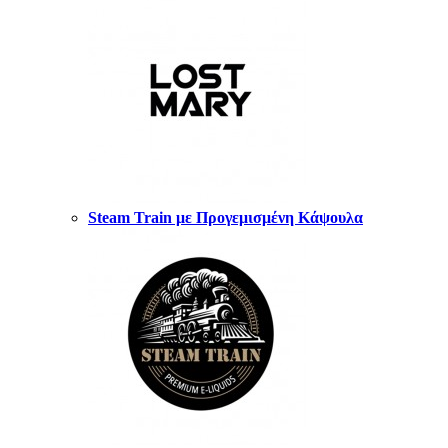
Steam Train με Προγεμισμένη Κάψουλα