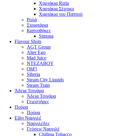
Χαρτάκια Rizla
Χαρτάκια Σέρτικο
Χαρτάκια του Παππού
Ρολά
Στριφτάρια
Καπνοθήκες
Simona
Flavour Shots
AGT Group
Alter Ego
Mad Juice
NTEZABOY
OhF!
Siberia
Steam City Liquids
Steam Train
Άδεια Τσιγάρα
Άδεια Τσιγάρα
Γεμιστήρες
Πούρα
Πούρα
Είδη Ναργιλέ
Ναργιλέδες
Γεύσεις Ναργιλέ
Chillma Tobacco