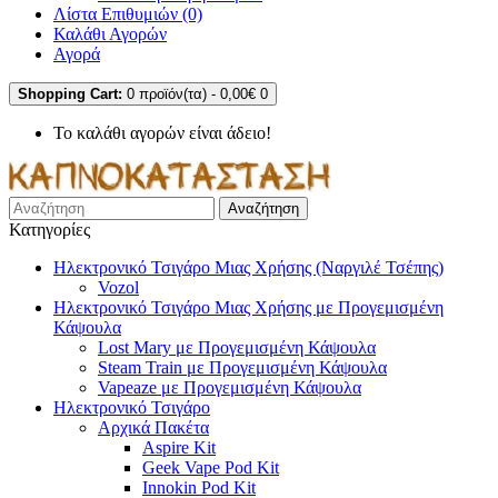
Λίστα Επιθυμιών (0)
Καλάθι Αγορών
Αγορά
Shopping Cart:
0 προϊόν(τα) - 0,00€
0
Το καλάθι αγορών είναι άδειο!
Αναζήτηση
Κατηγορίες
Ηλεκτρονικό Τσιγάρο Μιας Χρήσης (Ναργιλέ Τσέπης)
Vozol
Ηλεκτρονικό Τσιγάρο Μιας Χρήσης με Προγεμισμένη
Κάψουλα
Lost Mary με Προγεμισμένη Κάψουλα
Steam Train με Προγεμισμένη Κάψουλα
Vapeaze με Προγεμισμένη Κάψουλα
Ηλεκτρονικό Τσιγάρο
Αρχικά Πακέτα
Aspire Kit
Geek Vape Pod Kit
Innokin Pod Kit