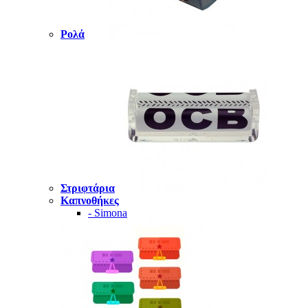
Ρολά
Στριφτάρια
Καπνοθήκες
- Simona