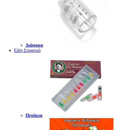
Διάφορα
Είδη Στριφτού
Πιπάκια