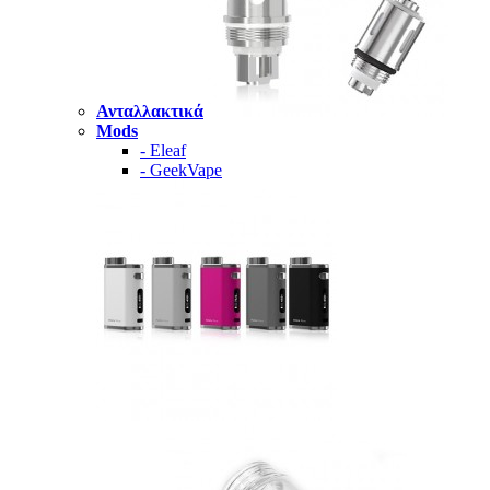
Ανταλλακτικά
Mods
- Eleaf
- GeekVape