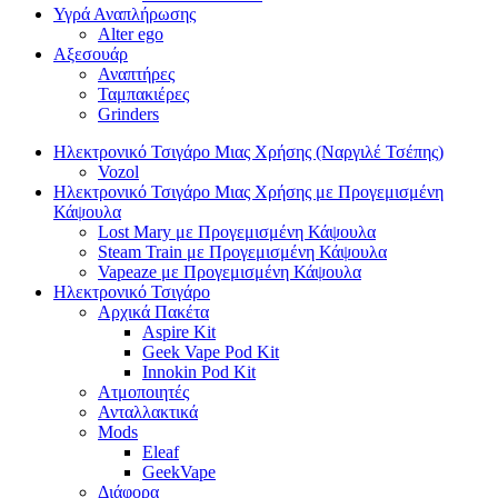
Υγρά Αναπλήρωσης
Alter ego
Αξεσουάρ
Αναπτήρες
Ταμπακιέρες
Grinders
Ηλεκτρονικό Τσιγάρο Μιας Χρήσης (Ναργιλέ Τσέπης)
Vozol
Ηλεκτρονικό Τσιγάρο Μιας Χρήσης με Προγεμισμένη
Κάψουλα
Lost Mary με Προγεμισμένη Κάψουλα
Steam Train με Προγεμισμένη Κάψουλα
Vapeaze με Προγεμισμένη Κάψουλα
Ηλεκτρονικό Τσιγάρο
Αρχικά Πακέτα
Aspire Kit
Geek Vape Pod Kit
Innokin Pod Kit
Ατμοποιητές
Ανταλλακτικά
Mods
Eleaf
GeekVape
Διάφορα