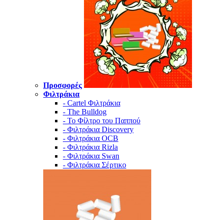
Προσφορές
Φιλτράκια
- Cartel Φιλτράκια
- The Bulldog
- Το Φίλτρο του Παππού
- Φιλτράκια Discovery
- Φιλτράκια OCB
- Φιλτράκια Rizla
- Φιλτράκια Swan
- Φιλτράκια Σέρτικο