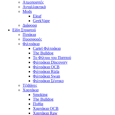
Ατμοποιητές
Ανταλλακτικά
Mods
Eleaf
GeekVape
Διάφορα
Είδη Στριφτού
Πιπάκια
Προσφορές
Φιλτράκια
Cartel Φιλτράκια
The Bulldog
Το Φίλτρο του Παππού
Φιλτράκια Discovery
Φιλτράκια OCB
Φιλτράκια Rizla
Φιλτράκια Swan
Φιλτράκια Σέρτικο
Τζιβάνες
Χαρτάκια
Smoking
The Bulldog
Πυθία
Χαρτάκια OCB
Χαρτάκια Raw