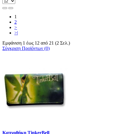
1
2
>
>|
Εμφάνιση 1 έως 12 από 21 (2 Σελ.)
Σύγκριση Προϊόντων (0)
Καπνοθήκη TinkerBell