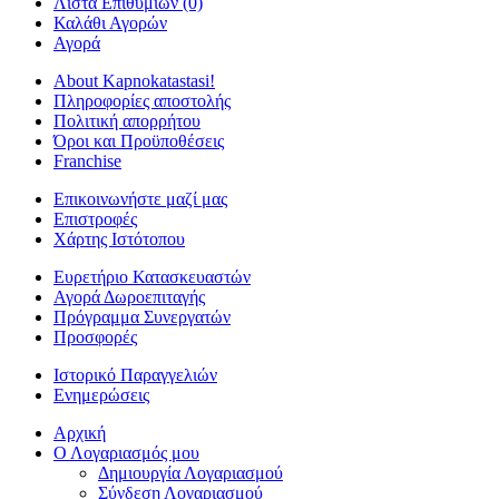
Λίστα Επιθυμιών (0)
Καλάθι Αγορών
Αγορά
About Kapnokatastasi!
Πληροφορίες αποστολής
Πολιτική απορρήτου
Όροι και Προϋποθέσεις
Franchise
Επικοινωνήστε μαζί μας
Επιστροφές
Χάρτης Ιστότοπου
Ευρετήριο Κατασκευαστών
Αγορά Δωροεπιταγής
Πρόγραμμα Συνεργατών
Προσφορές
Ιστορικό Παραγγελιών
Ενημερώσεις
Αρχική
Ο Λογαριασμός μου
Δημιουργία Λογαριασμού
Σύνδεση Λογαριασμού