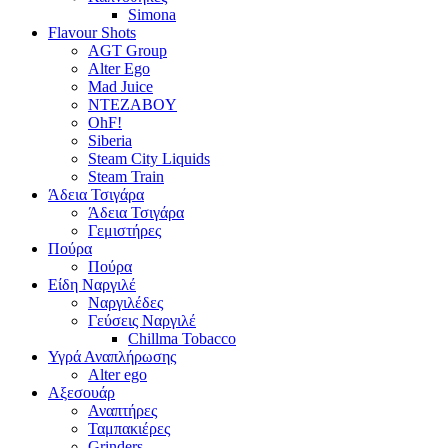
Simona
Flavour Shots
AGT Group
Alter Ego
Mad Juice
NTEZABOY
OhF!
Siberia
Steam City Liquids
Steam Train
Άδεια Τσιγάρα
Άδεια Τσιγάρα
Γεμιστήρες
Πούρα
Πούρα
Είδη Ναργιλέ
Ναργιλέδες
Γεύσεις Ναργιλέ
Chillma Tobacco
Υγρά Αναπλήρωσης
Alter ego
Αξεσουάρ
Αναπτήρες
Ταμπακιέρες
Grinders